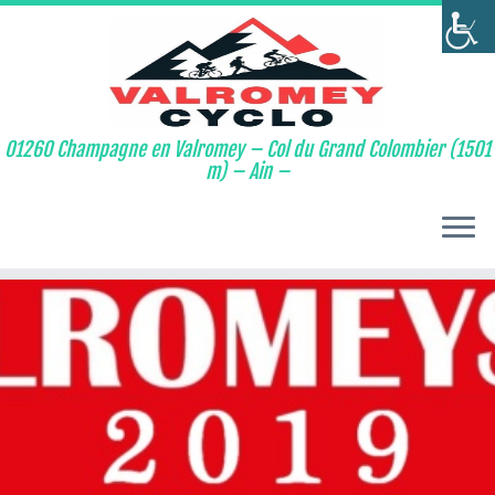
01260 Champagne en Valromey – Col du Grand Colombier (1501
m) – Ain –
Passer
au
contenu