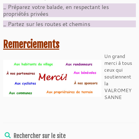
_ Préparez votre balade, en respectant les
propriétés privées
_ Partez sur les routes et chemins
Remerciements
Un grand
merci à tous
ceux qui
soutiennent
la
VALROMEY
SANNE
Rechercher sur le site