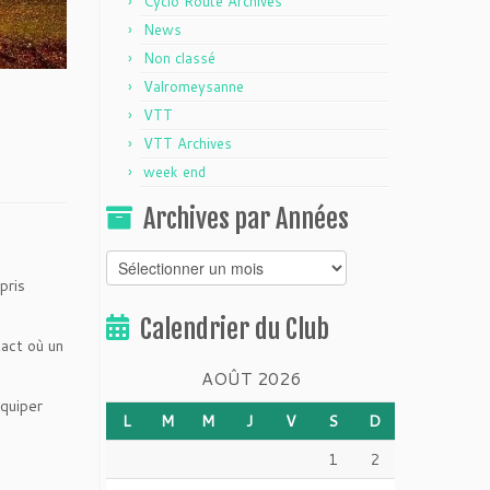
Cyclo Route Archives
News
Non classé
Valromeysanne
VTT
VTT Archives
week end
Archives par Années
Archives
pris
par
Années
Calendrier du Club
act où un
AOÛT 2026
équiper
L
M
M
J
V
S
D
1
2