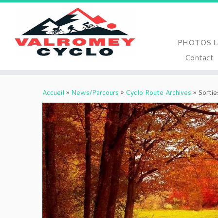
PHOTOS L
Contact
Passer
au
Accueil
»
News/Parcours
»
Cyclo Route Archives
»
Sorti
contenu