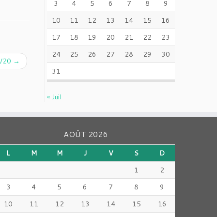
3
4
5
6
7
8
9
10
11
12
13
14
15
16
17
18
19
20
21
22
23
24
25
26
27
28
29
30
1/20
→
31
« Juil
AOÛT 2026
L
M
M
J
V
S
D
1
2
3
4
5
6
7
8
9
10
11
12
13
14
15
16