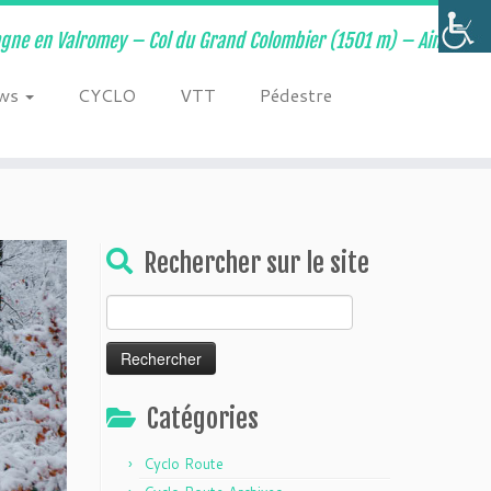
ne en Valromey – Col du Grand Colombier (1501 m) – Ain –
ws
CYCLO
VTT
Pédestre
Rechercher sur le site
Rechercher :
Catégories
Cyclo Route