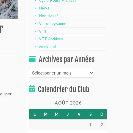
Cyclo Route Archives
News
Non classé
Valromeysanne
r
VTT
VTT Archives
week end
Archives par Années
Archives
par
Années
Calendrier du Club
équiper
AOÛT 2026
L
M
M
J
V
S
D
1
2