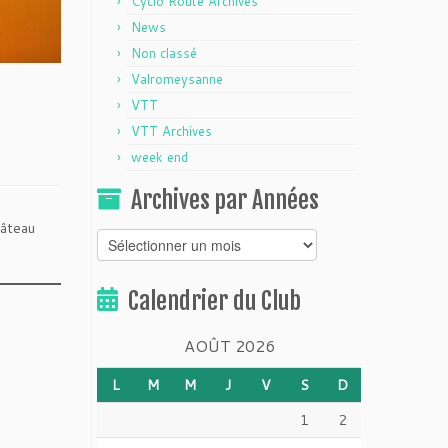
Cyclo Route Archives
News
Non classé
Valromeysanne
VTT
VTT Archives
week end
Archives par Années
hâteau
Archives
par
Années
Calendrier du Club
AOÛT 2026
L
M
M
J
V
S
D
1
2