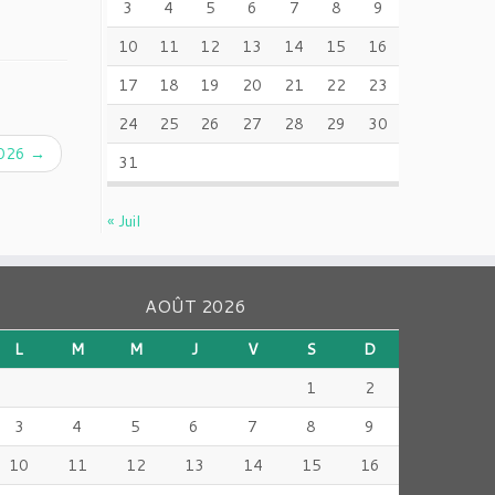
3
4
5
6
7
8
9
10
11
12
13
14
15
16
17
18
19
20
21
22
23
24
25
26
27
28
29
30
 2026
→
31
« Juil
AOÛT 2026
L
M
M
J
V
S
D
1
2
3
4
5
6
7
8
9
10
11
12
13
14
15
16