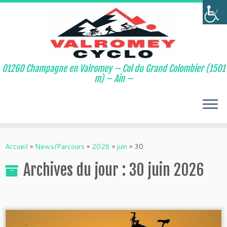
01260 Champagne en Valromey – Col du Grand Colombier (1501
m) – Ain –
Passer
au
Accueil
»
News/Parcours
»
2026
»
juin
»
30
contenu
Archives du jour :
30 juin 2026