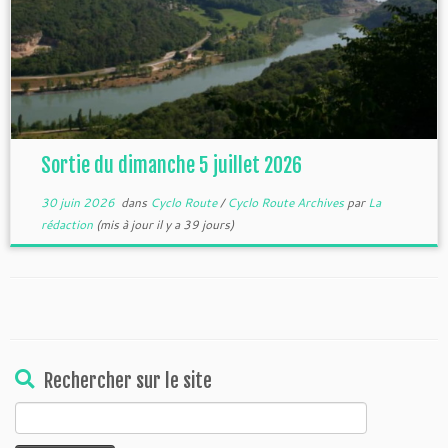
Sortie du dimanche 5 juillet 2026
30 juin 2026
dans
Cyclo Route
/
Cyclo Route Archives
par
La
rédaction
(mis à jour il y a 39 jours)
Rechercher sur le site
Rechercher :