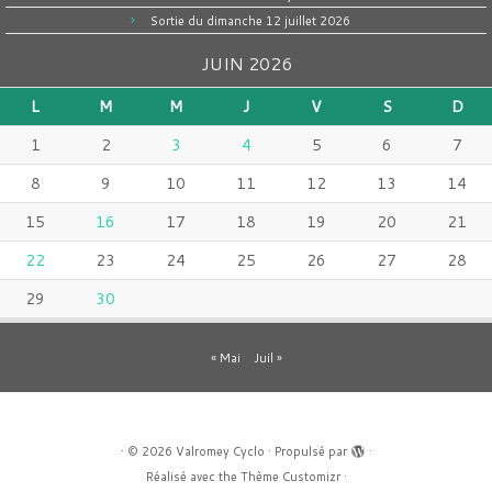
Sortie du dimanche 12 juillet 2026
JUIN 2026
L
M
M
J
V
S
D
1
2
3
4
5
6
7
8
9
10
11
12
13
14
15
16
17
18
19
20
21
22
23
24
25
26
27
28
29
30
« Mai
Juil »
·
© 2026
Valromey Cyclo
·
Propulsé par
·
Réalisé avec the
Thème Customizr
·