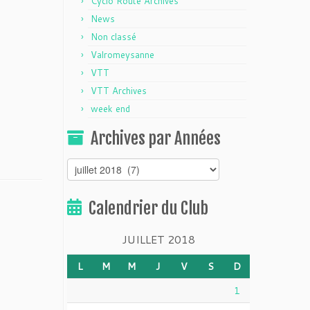
Cyclo Route Archives
News
Non classé
Valromeysanne
VTT
VTT Archives
week end
Archives par Années
Archives
par
Années
Calendrier du Club
JUILLET 2018
L
M
M
J
V
S
D
1