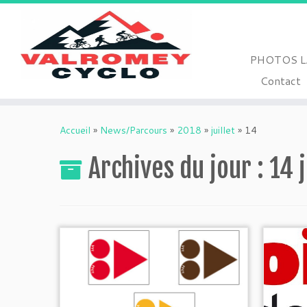
PHOTOS L
Contact
Passer
au
Accueil
»
News/Parcours
»
2018
»
juillet
»
14
contenu
Archives du jour :
14 