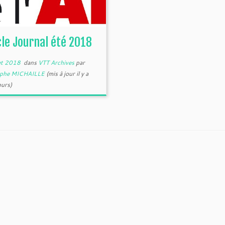
cle Journal été 2018
let 2018
dans
VTT Archives
par
ophe MICHAILLE
(mis à jour il y a
urs)