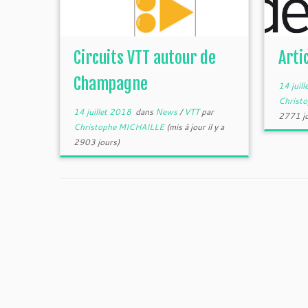
Circuits VTT autour de
Arti
Champagne
14 juil
Christ
14 juillet 2018
dans
News
/
VTT
par
2771 jo
Christophe MICHAILLE
(mis à jour il y a
2903 jours)