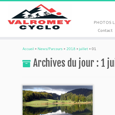
PHOTOS L
Contact
Passer
au
Accueil
»
News/Parcours
»
2018
»
juillet
»
01
contenu
Archives du jour :
1 ju