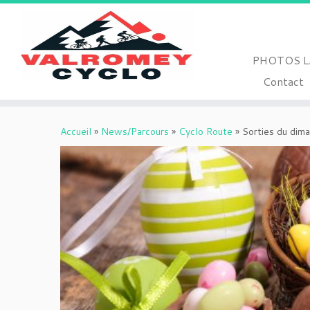
PHOTOS L
Contact
Passer
au
Accueil
»
News/Parcours
»
Cyclo Route
»
Sorties du dim
contenu