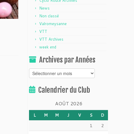
Cyclo Route Archives
News
Non classé
Valromeysanne
VTT
VTT Archives
week end
Archives par Années
Archives
par
Années
Calendrier du Club
AOÛT 2026
L
M
M
J
V
S
D
1
2