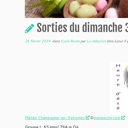
Sorties du dimanche 
25 février 2024
dans
Cyclo Route
par
La rédaction
(mis à jour il
Météo Champagne-en-Valromey
©
meteocity.com
Groupe l :
65 kms/ 794 m D+