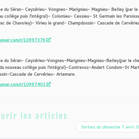
te du Séran- Ceyzérieu- Vongnes- Marignieu- Magnieu- Belley (par le
au collège puis l’intégral)- Colomieu- Cessieu- St Germain les Paroiss
lac de Chavoley)- Virieu le grand- Champdossin- Cascade de Cervérie
unner.com/r/10997376
te du Séran- Ceyzérieu-Vongnes-Marignieu-Magnieu-Belley(par le che
du nouveau collège puis l’intégral)-Contrevoz-Andert Condom-St Mart
ossin-Cascade de Cervérieu- Artemare.
unner.com/r/10997401
urir les articles
Sorties du dimanche 7 avril