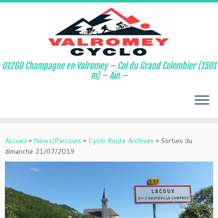
01260 Champagne en Valromey – Col du Grand Colombier (1501
m) – Ain –
Accueil
»
News/Parcours
»
Cyclo Route Archives
»
Sorties du
dimanche 21/07/2019