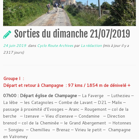
Sorties du dimanche 21/07/2019
24 juin 2019
dans
Cyclo Route Archives
par
La rédaction
(mis à jour il y a
2317 jours)
Groupe I :
Départ et retour à Champagne : 97 kms / 1854 m de dénivelé +
07h00 : Départ église de Champagne
– La Faverge – Luthezieu –
La lèbe – les Catagnoles – Combe de Lavant – D21 – Malix –
passage à proximité d’Evosges – Aranc – Rougemont – col de la
berche – Izenave – Vieu d’izenave – Condamine – Direction
brenod – col de la Cheminée – le Grand Abergement – Hotonnes
– Songieu – Chemillieu – Brenaz – Virieu le petit – Champagne
en Valromey