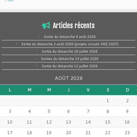
Articles récents
Sortie du dimanche 9 août 2026
Sortie du dimanche 2 août 2026 (projets circuits VRZ 2027)
Sortie du dimanche 26 juillet 2026
Sorties du dimanche 19 juillet 2026
Sortie du dimanche 12 juillet 2026
AOÛT 2026
L
M
M
J
V
S
D
1
2
3
4
5
6
7
8
9
10
11
12
13
14
15
16
17
18
19
20
21
22
23