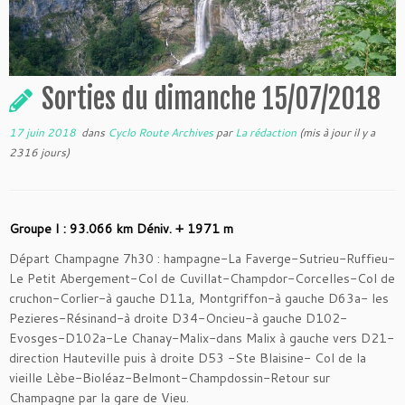
Sorties du dimanche 15/07/2018
17 juin 2018
dans
Cyclo Route Archives
par
La rédaction
(mis à jour il y a
2316 jours)
Groupe I : 93.066 km Déniv. + 1971 m
Départ Champagne 7h30 : hampagne-La Faverge-Sutrieu-Ruffieu-
Le Petit Abergement-Col de Cuvillat-Champdor-Corcelles-Col de
cruchon-Corlier-à gauche D11a, Montgriffon-à gauche D63a- les
Pezieres-Résinand-à droite D34-Oncieu-à gauche D102-
Evosges-D102a-Le Chanay-Malix-dans Malix à gauche vers D21-
direction Hauteville puis à droite D53 -Ste Blaisine- Col de la
vieille Lèbe-Bioléaz-Belmont-Champdossin-Retour sur
Champagne par la gare de Vieu.