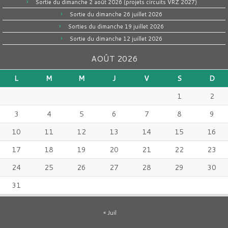
Sortie du dimanche 2 août 2026 (projets circuits VRZ 2027)
Sortie du dimanche 26 juillet 2026
Sorties du dimanche 19 juillet 2026
Sortie du dimanche 12 juillet 2026
AOÛT 2026
L
M
M
J
V
S
D
1
2
3
4
5
6
7
8
9
10
11
12
13
14
15
16
17
18
19
20
21
22
23
24
25
26
27
28
29
30
31
« Juil