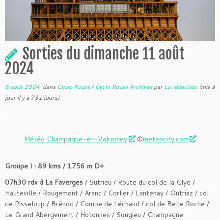
Sorties du dimanche 11 août
2024
6 août 2024
dans
Cyclo Route
/
Cyclo Route Archives
par
La rédaction
(mis à
jour il y a 731 jours)
Météo Champagne-en-Valromey
©
meteocity.com
Groupe I : 89 kms / 1756 m D+
07h30 rdv à La Faverges
/ Sutrieu / Route du col de la Clye /
Hauteville / Rougemont / Aranc / Corlier / Lantenay / Outriaz / col
de Pisseloup / Brénod / Combe de Léchaud / col de Belle Roche /
Le Grand Abergement / Hotonnes / Songieu / Champagne.