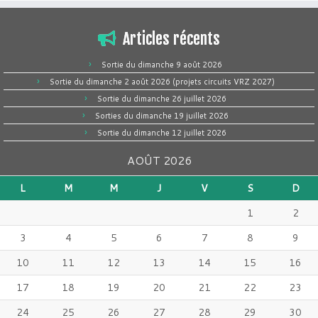
Articles récents
Sortie du dimanche 9 août 2026
Sortie du dimanche 2 août 2026 (projets circuits VRZ 2027)
Sortie du dimanche 26 juillet 2026
Sorties du dimanche 19 juillet 2026
Sortie du dimanche 12 juillet 2026
AOÛT 2026
L
M
M
J
V
S
D
1
2
3
4
5
6
7
8
9
10
11
12
13
14
15
16
17
18
19
20
21
22
23
24
25
26
27
28
29
30