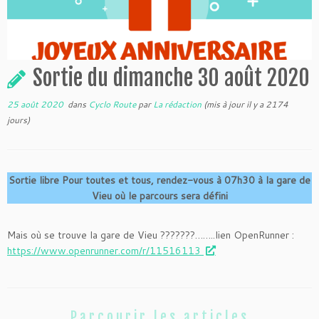
Sortie du dimanche 30 août 2020
25 août 2020
dans
Cyclo Route
par
La rédaction
(mis à jour il y a 2174
jours)
Sortie libre Pour toutes et tous, rendez-vous à 07h30 à la gare de
Vieu où le parcours sera défini
Mais où se trouve la gare de Vieu ???????……..lien OpenRunner :
https://www.openrunner.com/r/11516113
Parcourir les articles