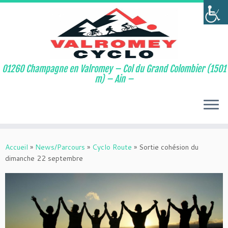
01260 Champagne en Valromey – Col du Grand Colombier (1501
m) – Ain –
Passer
au
Accueil
»
News/Parcours
»
Cyclo Route
»
Sortie cohésion du
contenu
dimanche 22 septembre