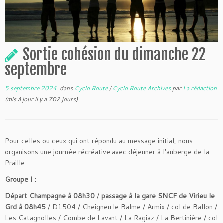
Sortie cohésion du dimanche 22
septembre
5 septembre 2024
dans
Cyclo Route
/
Cyclo Route Archives
par
La rédaction
(mis à jour il y a 702 jours)
Pour celles ou ceux qui ont répondu au message initial, nous
organisons une journée récréative avec déjeuner à l’auberge de la
Praille.
Groupe I :
Départ Champagne à 08h30
/
passage à la gare SNCF de Virieu le
Grd à 08h45
/ D1504 / Cheigneu le Balme / Armix / col de Ballon /
Les Catagnolles / Combe de Lavant / La Ragiaz / La Bertinière / col