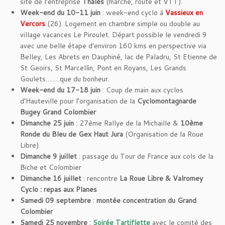
site de l’entreprise
Thales
(marche, route et VTT).
Week-end du 10-11 juin
: week-end cyclo à
Vassieux en
Vercors
(26). Logement en chambre simple ou double au
village vacances Le Piroulet. Départ possible le vendredi 9
avec une belle étape d’environ 160 kms en perspective via
Belley, Les Abrets en Dauphiné, lac de Paladru, St Etienne de
St Geoirs, St Marcellin, Pont en Royans, Les Grands
Goulets……..que du bonheur.
Week-end du 17-18 juin
: Coup de main aux cyclos
d’Hauteville pour l’organisation de la
Cyclomontagnarde
Bugey Grand Colombier
Dimanche 25 juin
: 27ème Rallye de la Michaille &
10ème
Ronde du Bleu de Gex Haut Jura
(Organisation de la Roue
Libre)
Dimanche 9 juillet
: passage du Tour de France aux cols de la
Biche et Colombier
Dimanche 16 juillet
: rencontre
La Roue Libre & Valromey
Cyclo : repas aux Planes
Samedi 09 septembre
:
montée concentration du Grand
Colombier
Samedi 25 novembre
:
Soirée Tartiflette
avec le comité des