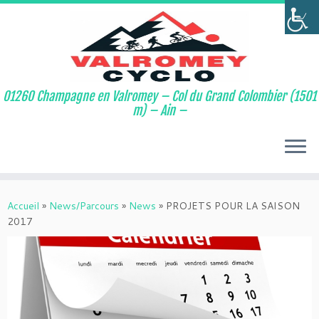
01260 Champagne en Valromey – Col du Grand Colombier (1501
m) – Ain –
Passer
au
Accueil
»
News/Parcours
»
News
»
PROJETS POUR LA SAISON
contenu
2017