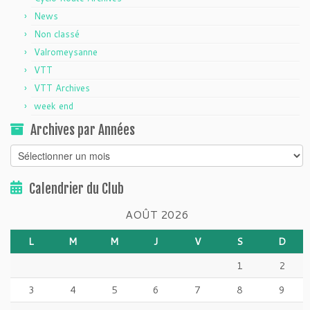
News
Non classé
Valromeysanne
VTT
VTT Archives
week end
Archives par Années
Archives
par
Années
Calendrier du Club
AOÛT 2026
L
M
M
J
V
S
D
1
2
3
4
5
6
7
8
9