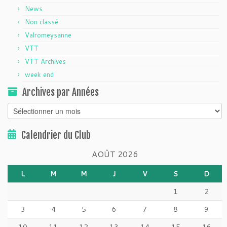
News
Non classé
Valromeysanne
VTT
VTT Archives
week end
Archives par Années
Archives
par
Années
Calendrier du Club
AOÛT 2026
L
M
M
J
V
S
D
1
2
3
4
5
6
7
8
9