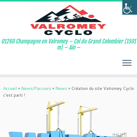
01260 Champagne en Valromey – Col du Grand Colombier (1501
m) – Ain –
Passer
au
Accueil
»
News/Parcours
»
News
»
Création du site Valromey Cyclo
contenu
c’est parti !