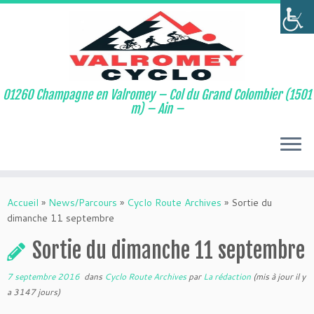
01260 Champagne en Valromey – Col du Grand Colombier (1501
m) – Ain –
Passer
au
Accueil
»
News/Parcours
»
Cyclo Route Archives
»
Sortie du
contenu
dimanche 11 septembre
Sortie du dimanche 11 septembre
7 septembre 2016
dans
Cyclo Route Archives
par
La rédaction
(mis à jour il y
a 3147 jours)