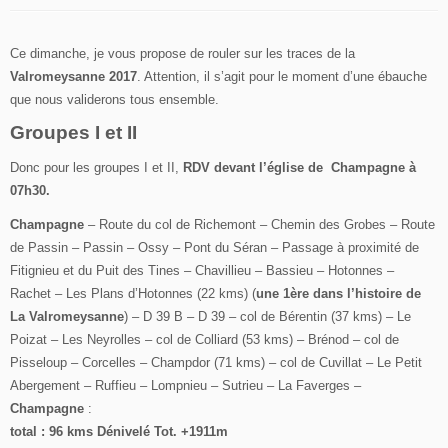
Ce dimanche, je vous propose de rouler sur les traces de la
Valromeysanne 2017
. Attention, il s’agit pour le moment d’une ébauche
que nous validerons tous ensemble.
Groupes I et II
Donc pour les groupes I et II,
RDV devant l’église de Champagne à
07h30.
Champagne
– Route du col de Richemont – Chemin des Grobes – Route
de Passin – Passin – Ossy – Pont du Séran – Passage à proximité de
Fitignieu et du Puit des Tines – Chavillieu – Bassieu – Hotonnes –
Rachet – Les Plans d’Hotonnes (22 kms) (
une 1ère dans l’histoire de
La Valromeysanne
) – D 39 B – D 39 – col de Bérentin (37 kms) – Le
Poizat – Les Neyrolles – col de Colliard (53 kms) – Brénod – col de
Pisseloup – Corcelles – Champdor (71 kms) – col de Cuvillat – Le Petit
Abergement – Ruffieu – Lompnieu – Sutrieu – La Faverges –
Champagne
:
total : 96 kms Dénivelé Tot. +1911m